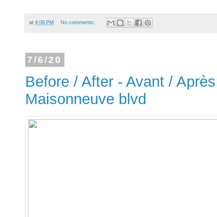
at
4:06 PM
No comments:
7/6/20
Before / After - Avant / Aprè
Maisonneuve blvd