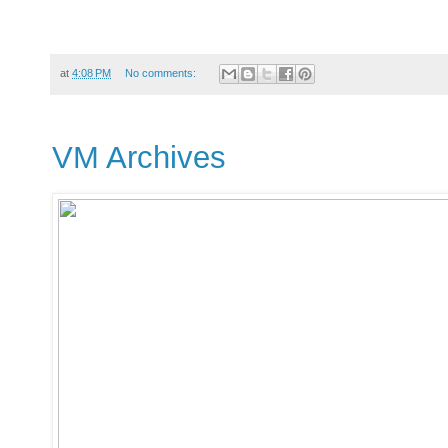
at
4:08 PM
No comments:
VM Archives