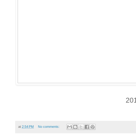
20
at
2:54 PM
No comments: