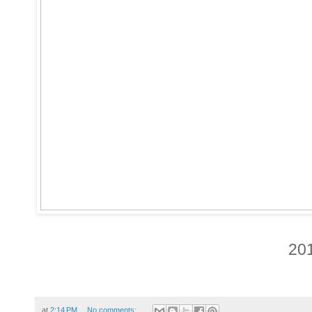
20
at
2:14 PM
No comments: