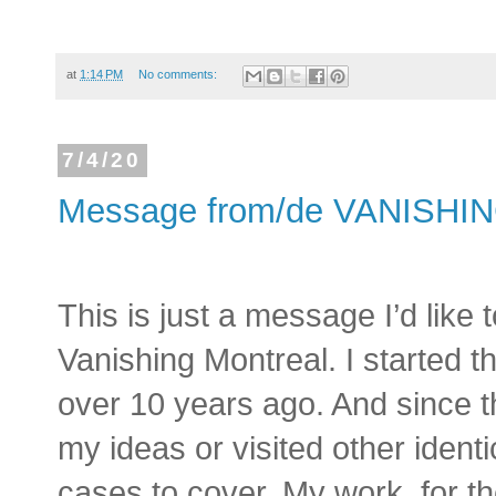
at
1:14 PM
No comments:
7/4/20
Message from/de VANISH
This is just a message I’d like 
Vanishing Montreal. I started t
over 10 years ago. And since t
my ideas or visited other identi
cases to cover. My work, for t