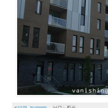
at
3:21 PM
No comments: