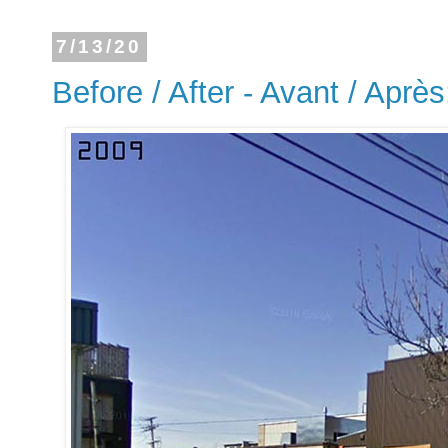
7/13/20
Before / After - Avant / Aprè