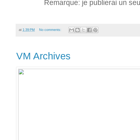
Remarque: je publierai un seul
at
1:39 PM
No comments:
VM Archives