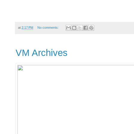
at
2:17 PM
No comments:
VM Archives