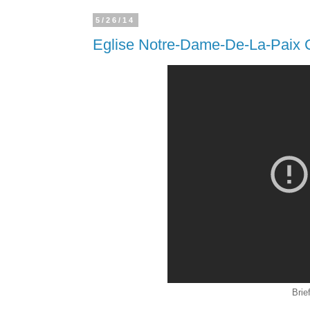
5/26/14
Eglise Notre-Dame-De-La-Paix C
Brie