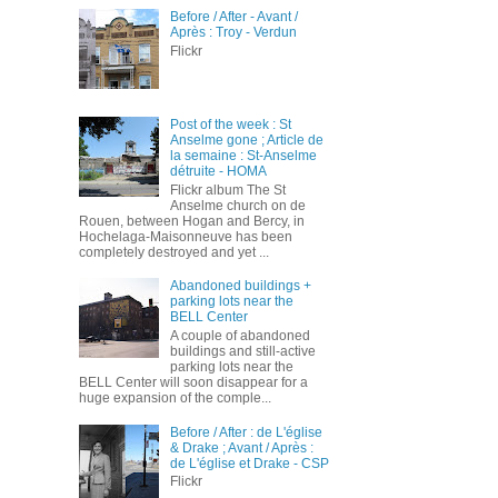
Before / After - Avant /
Après : Troy - Verdun
Flickr
Post of the week : St
Anselme gone ; Article de
la semaine : St-Anselme
détruite - HOMA
Flickr album The St
Anselme church on de
Rouen, between Hogan and Bercy, in
Hochelaga-Maisonneuve has been
completely destroyed and yet ...
Abandoned buildings +
parking lots near the
BELL Center
A couple of abandoned
buildings and still-active
parking lots near the
BELL Center will soon disappear for a
huge expansion of the comple...
Before / After : de L'église
& Drake ; Avant / Après :
de L'église et Drake - CSP
Flickr