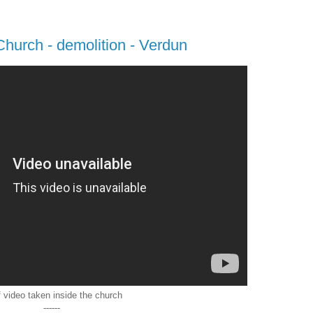
hurch - demolition - Verdun
f video taken inside the church
------