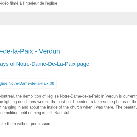
idéo filmé à l'interieur de l'église
-de-la-Paix - Verdun
 Days of Notre-Dame-De-La-Paix page
Montreal, the demolition of l'église Notre-Dame-de-la-Paix in Verdun is currentl
he lighting conditions weren't the best but I needed to take some photos of th
hanging in and about the inside of the church when I was there. The beautifu
demolition until nothing is left. Sad stuff.
 take them without permission.