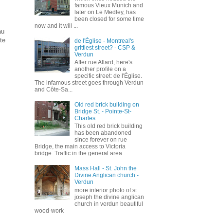
famous Vieux Munich and
later on Le Medley, has
been closed for some time
now and it will ...
au
te
de l'Église - Montreal's
grittiest street? - CSP &
Verdun
After rue Allard, here's
another profile on a
specific street: de l'Église.
The infamous street goes through Verdun
and Côte-Sa...
Old red brick building on
Bridge St. - Pointe-St-
Charles
This old red brick building
has been abandoned
since forever on rue
Bridge, the main access to Victoria
bridge. Traffic in the general area...
Mass Hall - St. John the
Divine Anglican church -
Verdun
more interior photo of st
joseph the divine anglican
church in verdun beautiful
wood-work