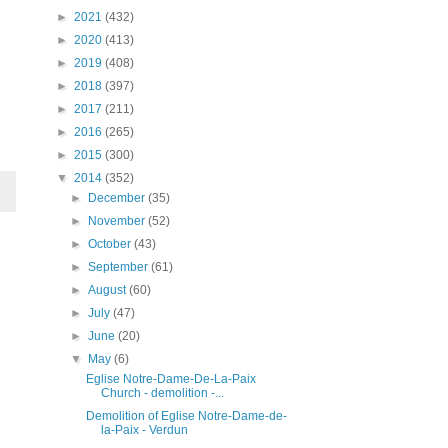
►
2021
(432)
►
2020
(413)
►
2019
(408)
►
2018
(397)
►
2017
(211)
►
2016
(265)
►
2015
(300)
▼
2014
(352)
►
December
(35)
►
November
(52)
►
October
(43)
►
September
(61)
►
August
(60)
►
July
(47)
►
June
(20)
▼
May
(6)
Eglise Notre-Dame-De-La-Paix
Church - demolition -...
Demolition of Eglise Notre-Dame-de-
la-Paix - Verdun