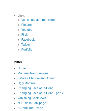
Links
Vanishing Montreal store
Pinterest
Youtube
Flickr
Facebook
Twitter
Portfolio
Pages
Home
Montréal Panoramique
Before / After - Avant / Après
Ugly Montreal
Changing Face of St-Henri
Changing Face of St-Henri - part 2
Vanishing Griffintown
N. D. de la Paix page
St John The Divine