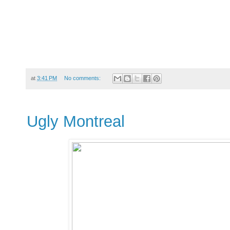
at
3:41 PM
No comments:
Ugly Montreal