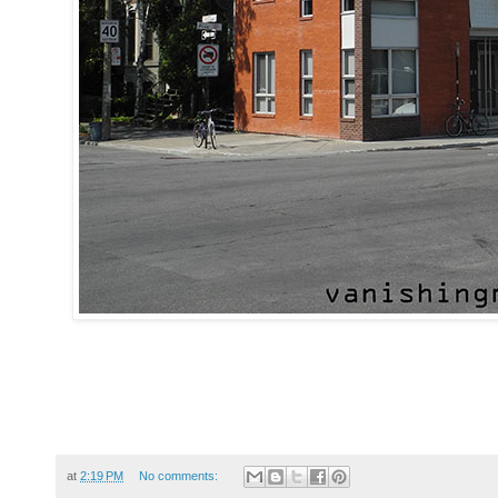
at
2:19 PM
No comments: