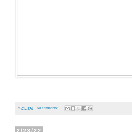
at
2:10 PM
No comments:
2/23/22