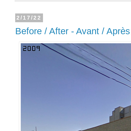
2/17/22
Before / After - Avant / Après