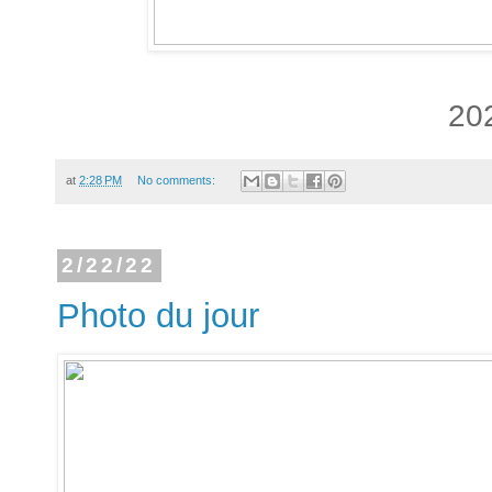
20
at
2:28 PM
No comments:
2/22/22
Photo du jour