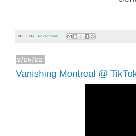
at
1:09 PM
No comments:
2/25/22
Vanishing Montreal @ TikTo