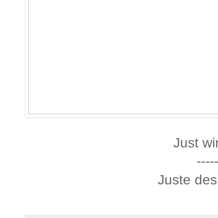
Just w
----
Juste des