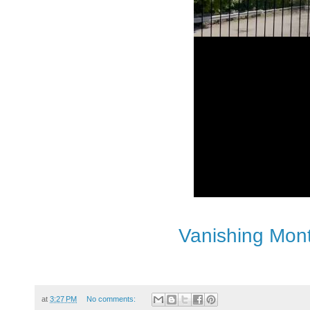
Vanishing Mont
at
3:27 PM
No comments: