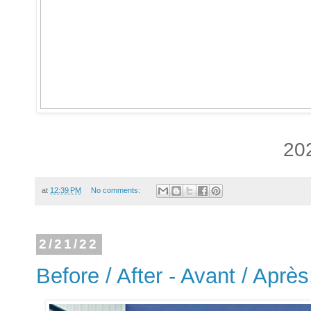
20
at
12:39 PM
No comments:
2/21/22
Before / After - Avant / Après