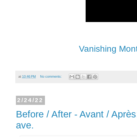
Vanishing Mont
at
10:46 PM
No comments:
2/24/22
Before / After - Avant / Aprè
ave.