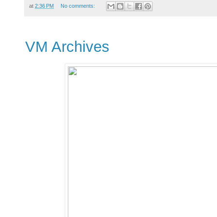
at
2:36 PM
No comments:
VM Archives