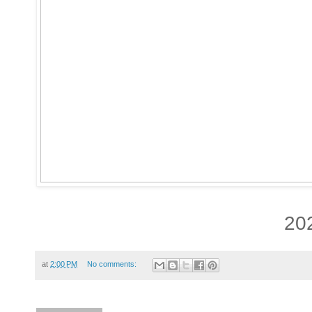
20
at
2:00 PM
No comments: