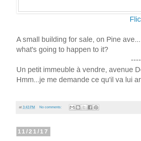
Fli
A small building for sale, on Pine ave.
what's going to happen to it?
----
Un petit immeuble à vendre, avenue Des
Hmm...je me demande ce qu'il va lui ar
at
3:43 PM
No comments:
11/21/17