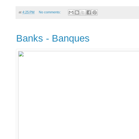
at
4:25 PM
No comments:
Banks - Banques