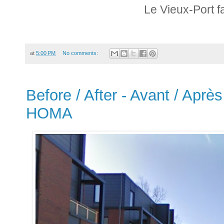
Le Vieux-Port f
at
5:00 PM
No comments:
Before / After - Avant / Après
HOMA