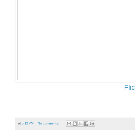
Fli
at
5:12 PM
No comments: