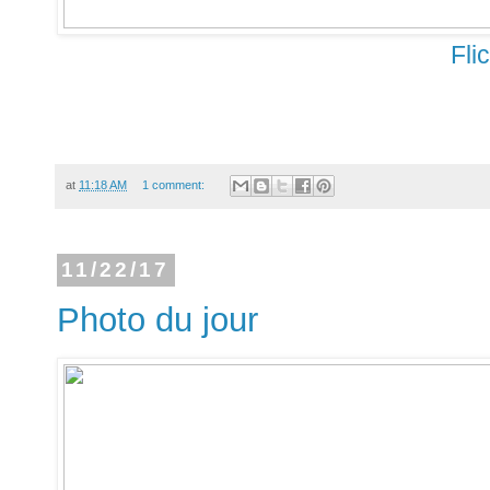
Fli
at
11:18 AM
1 comment:
11/22/17
Photo du jour