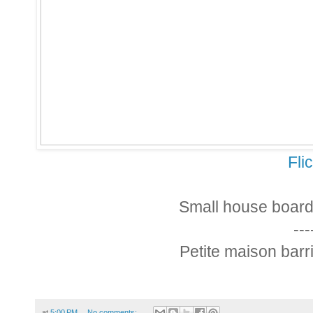
Fli
Small house board
---
Petite maison barr
at
5:00 PM
No comments: