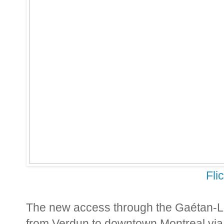
Fli
The new access through the Gaétan-La
from Verdun to downtown Montreal via