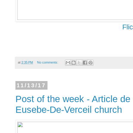
Fli
at
2:35 PM
No comments:
11/13/17
Post of the week - Article de
Eusebe-De-Verceil church