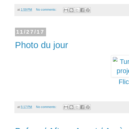
at
1:59 PM
No comments:
11/27/17
Photo du jour
Fli
at
5:17 PM
No comments: