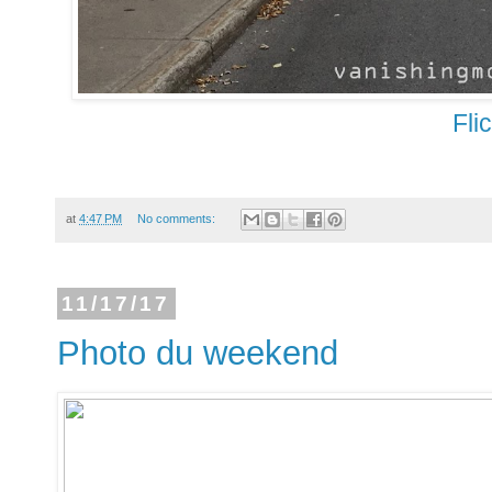
Fli
at
4:47 PM
No comments:
11/17/17
Photo du weekend