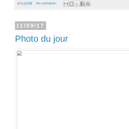
at
4:14 PM
No comments:
11/29/17
Photo du jour