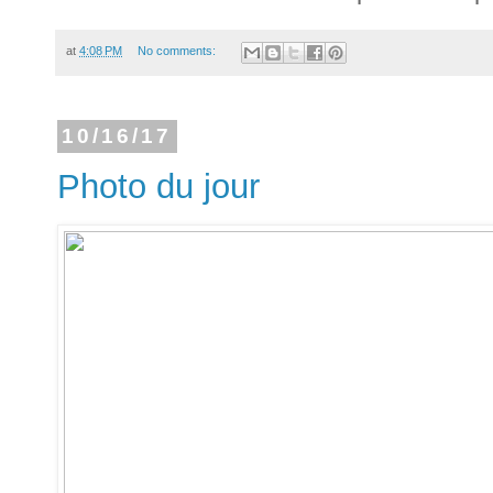
at
4:08 PM
No comments:
10/16/17
Photo du jour