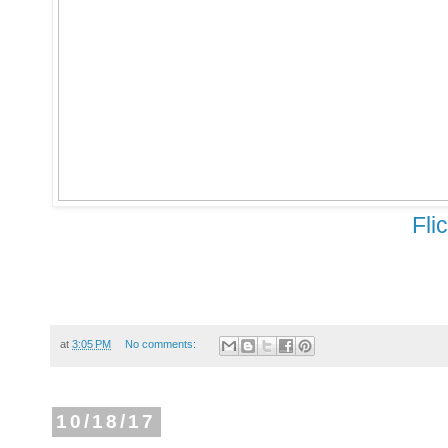
Fli
at
3:05 PM
No comments:
10/18/17