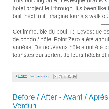
This building on R. Levesque blvd is sti
hotel project fell through. It's been li
built next to it. Imagine tourists walk ou
----
Cet immeuble du boul. R. Levesque est
de condo / hôtel Point Zero a été ann
années. De nouveaux hôtels ont été co
touristes qui sortent de leurs hôtels et i
at
6:29 PM
No comments:
Before / After - Avant / Après
Verdun