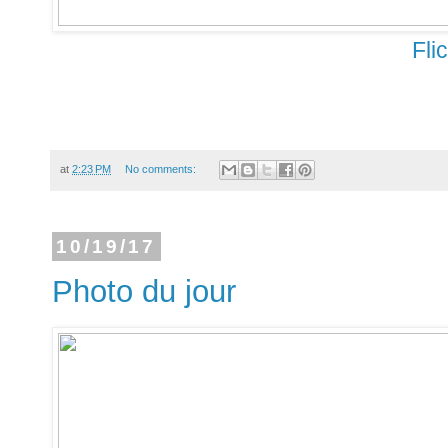
Fli
at
2:23 PM
No comments:
10/19/17
Photo du jour