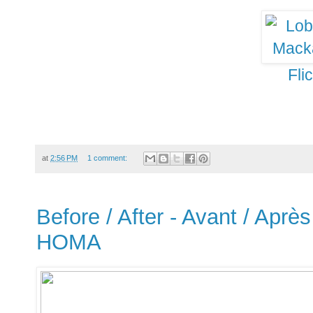
Fli
at
2:56 PM
1 comment:
Before / After - Avant / Après 
HOMA