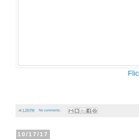
Fli
at
1:28 PM
No comments:
10/17/17