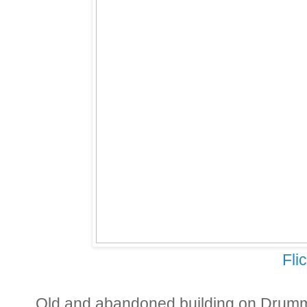
Fli
Old and abandoned building on Drummo