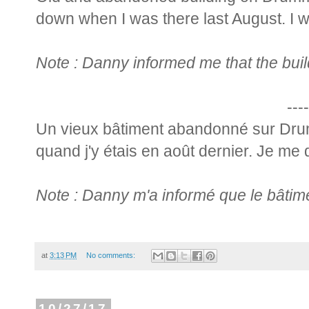
down when I was there last August. I wond
Note : Danny informed me that the build
----
Un vieux bâtiment abandonné sur Drumm
quand j'y étais en août dernier. Je me 
Note : Danny m'a informé que le bâtimen
at
3:13 PM
No comments:
10/27/17