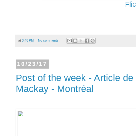
Fli
at
3:48 PM
No comments:
10/23/17
Post of the week - Article de
Mackay - Montréal