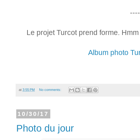
----
Le projet Turcot prend forme. Hmm ...
Album photo Tu
at
3:55 PM
No comments:
10/30/17
Photo du jour