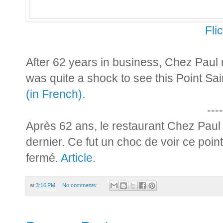
Fli
After 62 years in business, Chez Paul 
was quite a shock to see this Point Sa
(in French)
.
----
Après 62 ans, le restaurant Chez Paul
dernier. Ce fut un choc de voir ce poin
fermé.
Article
.
at
3:16 PM
No comments: