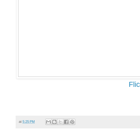
Fli
at
5:25 PM