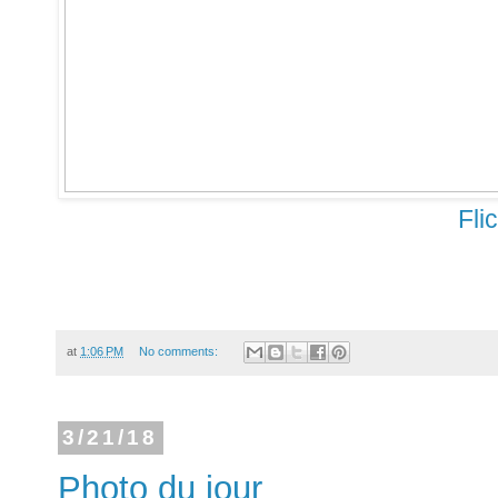
Fli
at
1:06 PM
No comments:
3/21/18
Photo du jour