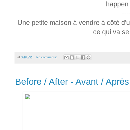
happen 
---
Une petite maison à vendre à côté d'
ce qui va se
at
3:46 PM
No comments:
Before / After - Avant / Après