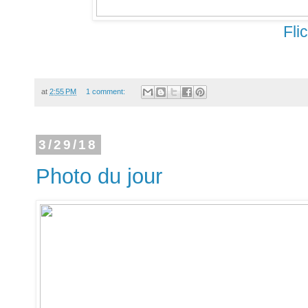
Fli
at
2:55 PM
1 comment:
3/29/18
Photo du jour