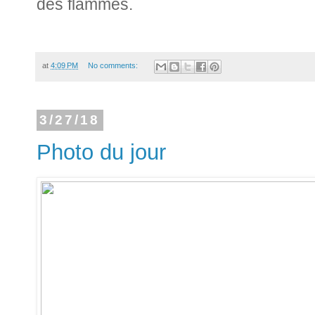
des flammes.
at
4:09 PM
No comments:
3/27/18
Photo du jour