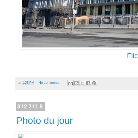
Fli
at
1:25 PM
No comments:
3/22/18
Photo du jour