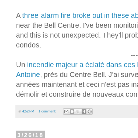
A
three-alarm fire broke out in these 
near the Bell Centre. I've been monitor
and this is not unexpected. They'll pr
condos.
---
Un
incendie majeur a éclaté dans ces
Antoine
, près du Centre Bell. J'ai sur
années maintenant et ceci n'est pas in
démolir et construire de nouveaux con
at
4:52 PM
1 comment:
3/26/18