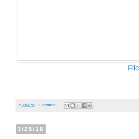
Fli
at
3:03 PM
1 comment:
3/28/18