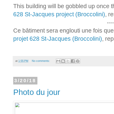
This building will be gobbled up once t
628 St-Jacques project (Broccolini)
, r
---
Ce bâtiment sera englouti une fois que 
projet 628 St-Jacques (Broccolini)
, re
at
1:55 PM
No comments:
3/20/18
Photo du jour