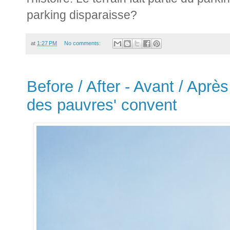
parking disparaisse?
at
1:27 PM
No comments:
Before / After - Avant / Aprè
des pauvres' convent