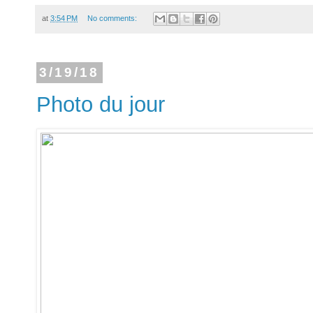
at
3:54 PM
No comments:
3/19/18
Photo du jour