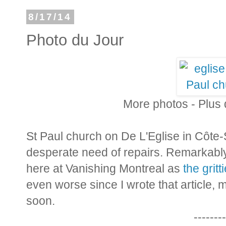
8/17/14
Photo du Jour
More photos - Plus
St Paul church on De L'Eglise in Côte-
desperate need of repairs. Remarkably 
here at Vanishing Montreal as
the gritt
even worse since I wrote that article, 
soon.
--------