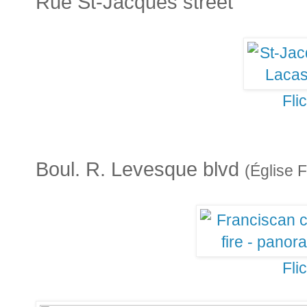
Rue St-Jacques street
Fli
Boul. R. Levesque blvd
(Église 
Fli