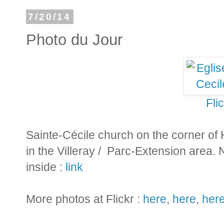
7/20/14
Photo du Jour
Fli
Sainte-Cécile church on the corner of
in the Villeray­ / Parc-Extension area.
inside :
link
More photos at Flickr :
here
,
here
,
her