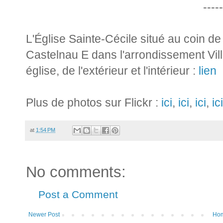
-----
L'Église Sainte-Cécile situé au coin de
Castelnau E dans l'arrondissement Vill
église, de l'extérieur et l'intérieur :
lien
Plus de photos sur Flickr :
ici
,
ici
,
ici
,
ici
at
1:54 PM
No comments:
Post a Comment
Newer Post
Ho